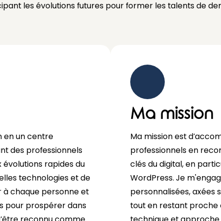
cipant les évolutions futures pour former les talents de de
Ma mission
n en un centre
Ma mission est d’accom
ant des professionnels
professionnels en reco
évolutions rapides du
clés du digital, en parti
elles technologies et de
WordPress. Je m'engage
ffrir à chaque personne et
personnalisées, axées s
es pour prospérer dans
tout en restant proche d
 d’être reconnu comme
technique et approche 