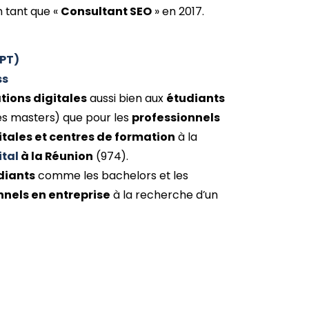
 tant que «
Consultant SEO
» en 2017.
GPT)
ss
tions digitales
aussi bien aux
étudiants
es masters) que pour les
professionnels
itales et centres de formation
à la
ital
à la Réunion
(974).
diants
comme les bachelors et les
nnels en entreprise
à la recherche d’un