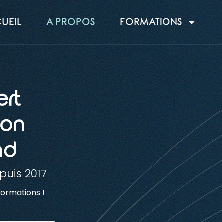
UEIL
A PROPOS
FORMATIONS
ert
ion
uis 2017
formations !