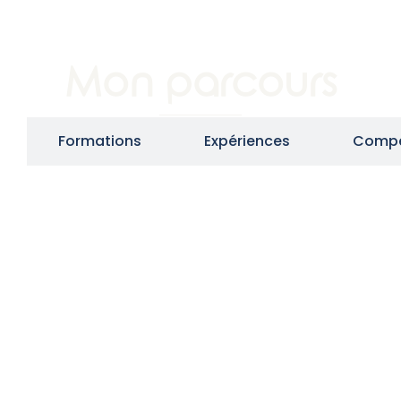
Mon parcours
Formations
Expériences
Compé
digital “E-commerce “ – école #Supdeweb Nice
nication – école ESCCOM Nice
isation – I.U.T. Nice
s – Nice