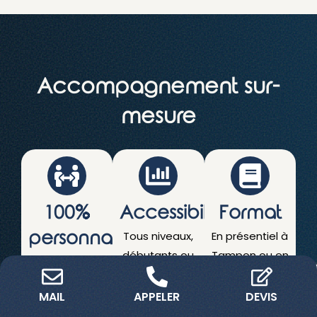
Accompagnement sur-
mesure
100%
Accessibilité
Format
personnalisé
Tous niveaux,
En présentiel à
débutants ou
Tampon ou en
Selon vos
confirmés.
ligne.
besoins et vos
MAIL
APPELER
DEVIS
objectifs.