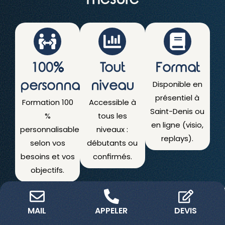
100%
Tout
Format
personnalisé
niveau
Disponible en
présentiel à
Formation 100
Accessible à
Saint-Denis ou
%
tous les
en ligne (visio,
personnalisable
niveaux :
replays).
selon vos
débutants ou
besoins et vos
confirmés.
objectifs.
Contenu
pratique et applicable
MAIL
APPELER
DEVIS
immédiatement
à votre activité.